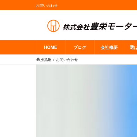
コ
ナ
お問い合わせ
ン
ビ
テ
ゲ
ン
ー
ツ
シ
へ
ョ
ス
ン
HOME
ブログ
会社概要
選
キ
に
HOME
お問い合わせ
ッ
移
プ
動
三重