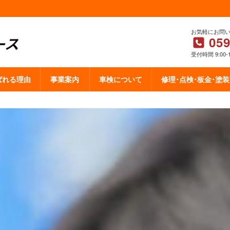
お気軽にお問
059
受付時間 9:00-
ばれる理由
事業案内
車検について
修理･点検･板金･塗装
県鈴鹿市の民間車検工場 車検・鈑金修理・自動車整
CONTACT
ー お問い合わせ ー